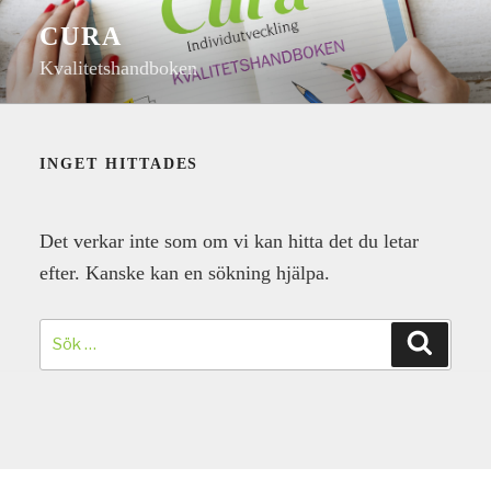
Hoppa
CURA
till
Kvalitetshandboken
innehåll
INGET HITTADES
Det verkar inte som om vi kan hitta det du letar
efter. Kanske kan en sökning hjälpa.
Sök
efter:
Sök